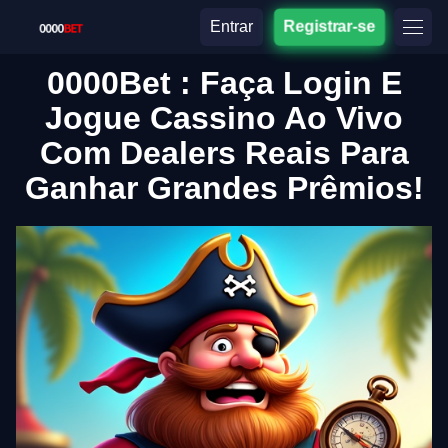
Entrar
Registrar-se
0000Bet : Faça Login E
Jogue Cassino Ao Vivo
Com Dealers Reais Para
Ganhar Grandes Prêmios!