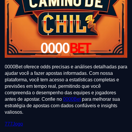
0000Bet oferece odds precisas e análises detalhadas para
ajudar você a fazer apostas informadas. Com nossa
plataforma, você tem acesso a estatísticas completas e
previsões em tempo real, permitindo que você
compreenda o desempenho das equipes e jogadores
antes de apostar. Confie no
0000Bet
para melhorar sua
estratégia de apostas com dados confiáveis e insights
valiosos.
777Jogo