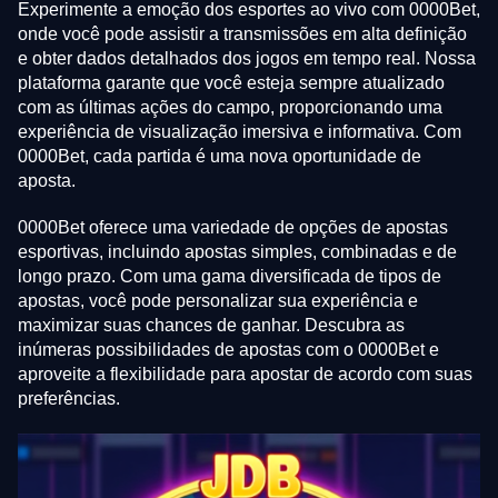
Experimente a emoção dos esportes ao vivo com 0000Bet,
onde você pode assistir a transmissões em alta definição
e obter dados detalhados dos jogos em tempo real. Nossa
plataforma garante que você esteja sempre atualizado
com as últimas ações do campo, proporcionando uma
experiência de visualização imersiva e informativa. Com
0000Bet, cada partida é uma nova oportunidade de
aposta.
0000Bet oferece uma variedade de opções de apostas
esportivas, incluindo apostas simples, combinadas e de
longo prazo. Com uma gama diversificada de tipos de
apostas, você pode personalizar sua experiência e
maximizar suas chances de ganhar. Descubra as
inúmeras possibilidades de apostas com o 0000Bet e
aproveite a flexibilidade para apostar de acordo com suas
preferências.