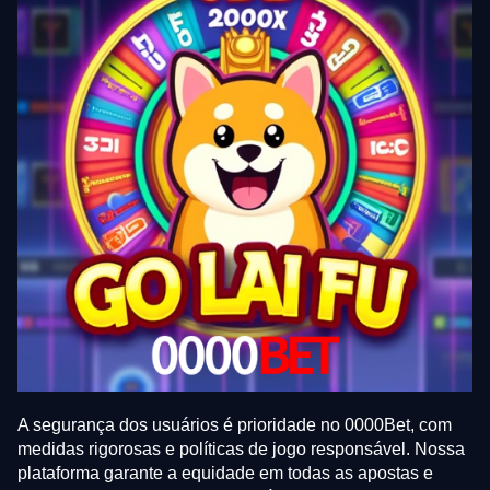
A segurança dos usuários é prioridade no 0000Bet, com
medidas rigorosas e políticas de jogo responsável. Nossa
plataforma garante a equidade em todas as apostas e