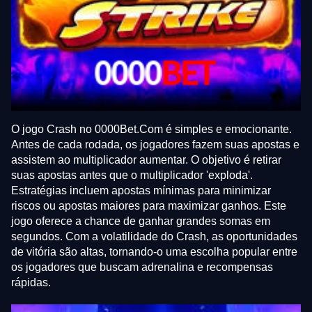
O jogo Crash no 0000Bet.Com é simples e emocionante.
Antes de cada rodada, os jogadores fazem suas apostas e
assistem ao multiplicador aumentar. O objetivo é retirar
suas apostas antes que o multiplicador 'exploda'.
Estratégias incluem apostas mínimas para minimizar
riscos ou apostas maiores para maximizar ganhos. Este
jogo oferece a chance de ganhar grandes somas em
segundos. Com a volatilidade do Crash, as oportunidades
de vitória são altas, tornando-o uma escolha popular entre
os jogadores que buscam adrenalina e recompensas
rápidas.