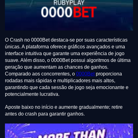
O Crash no 0000Bet destaca-se por suas características
únicas. A plataforma oferece gráficos avançados e uma
interface intuitiva que garante uma experiência de jogo
suave. Além disso, o 0000Bet possui algoritmos de última
geração que aumentam as chances de ganhos.
Comparado aos concorrentes, o
0000Bet
proporciona
rodadas mais rápidas e multiplicadores mais altos,
garantindo que cada sessão de jogo seja emocionante e
potencialmente lucrativa.
Aposte baixo no início e aumente gradualmente; retire
antes do crash para garantir ganhos.