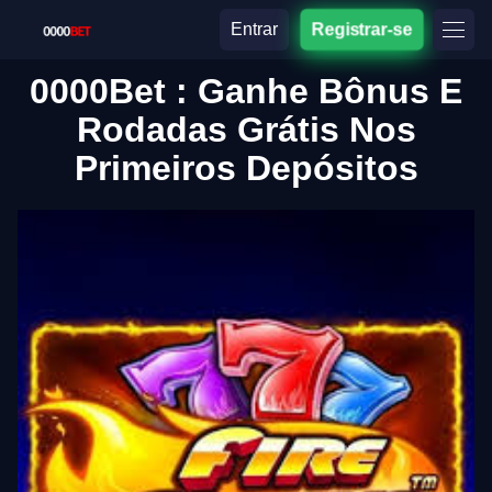
Entrar
Registrar-se
0000Bet : Ganhe Bônus E
Rodadas Grátis Nos
Primeiros Depósitos