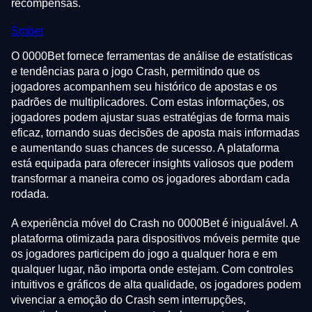
recompensas.
Smbet
O 0000Bet fornece ferramentas de análise de estatísticas
e tendências para o jogo Crash, permitindo que os
jogadores acompanhem seu histórico de apostas e os
padrões de multiplicadores. Com estas informações, os
jogadores podem ajustar suas estratégias de forma mais
eficaz, tornando suas decisões de aposta mais informadas
e aumentando suas chances de sucesso. A plataforma
está equipada para oferecer insights valiosos que podem
transformar a maneira como os jogadores abordam cada
rodada.
A experiência móvel do Crash no 0000Bet é inigualável. A
plataforma otimizada para dispositivos móveis permite que
os jogadores participem do jogo a qualquer hora e em
qualquer lugar, não importa onde estejam. Com controles
intuitivos e gráficos de alta qualidade, os jogadores podem
vivenciar a emoção do Crash sem interrupções,