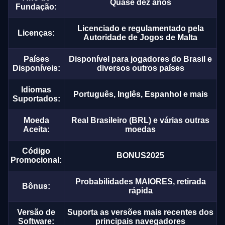
Quase dez anos
Fundação:
Licenciado e regulamentado pela
Licenças:
Autoridade de Jogos de Malta
Países
Disponível para jogadores do Brasil e
Disponíveis:
diversos outros países
Idiomas
Português, Inglês, Espanhol e mais
Suportados:
Moeda
Real Brasileiro (BRL) e várias outras
Aceita:
moedas
Código
BONUS2025
Promocional:
Probabilidades MAIORES, retirada
Bônus:
rápida
Versão de
Suporta as versões mais recentes dos
Software:
principais navegadores