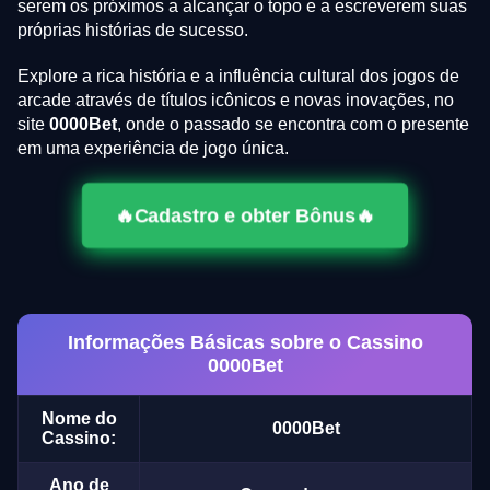
serem os próximos a alcançar o topo e a escreverem suas
próprias histórias de sucesso.
Explore a rica história e a influência cultural dos jogos de
arcade através de títulos icônicos e novas inovações, no
site
0000Bet
, onde o passado se encontra com o presente
em uma experiência de jogo única.
🔥Cadastro e obter Bônus🔥
Informações Básicas sobre o Cassino
0000Bet
Nome do
0000Bet
Cassino:
Ano de