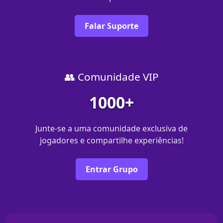
Falar Suporte
👥 Comunidade VIP
1000+
Junte-se a uma comunidade exclusiva de
jogadores e compartilhe experiências!
Entrar Grupo