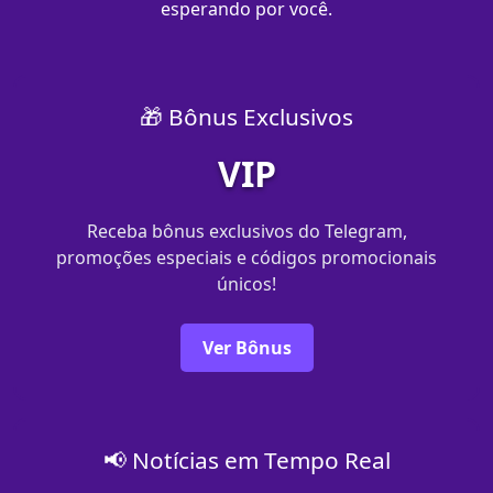
esperando por você.
🎁 Bônus Exclusivos
VIP
Receba bônus exclusivos do Telegram,
promoções especiais e códigos promocionais
únicos!
Ver Bônus
📢 Notícias em Tempo Real