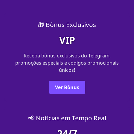
🎁 Bônus Exclusivos
VIP
Receba bônus exclusivos do Telegram,
promoções especiais e códigos promocionais
únicos!
Ver Bônus
📢 Notícias em Tempo Real
24/7