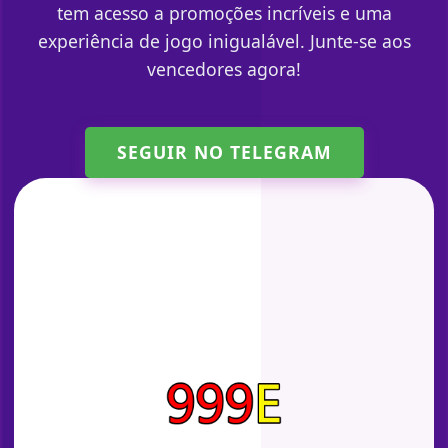
tem acesso a promoções incríveis e uma
experiência de jogo inigualável. Junte-se aos
vencedores agora!
SEGUIR NO TELEGRAM