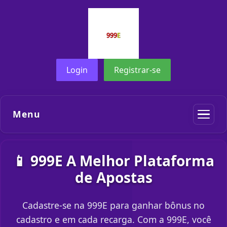
Login
Registrar-se
Menu
📱 999E A Melhor Plataforma
de Apostas
Cadastre-se na 999E para ganhar bônus no
cadastro e em cada recarga. Com a 999E, você