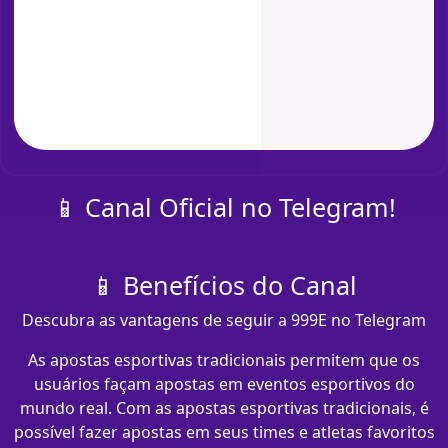
📱 Canal Oficial no Telegram!
📱 Benefícios do Canal
Descubra as vantagens de seguir a 999E no Telegram
As apostas esportivas tradicionais permitem que os
usuários façam apostas em eventos esportivos do
mundo real. Com as apostas esportivas tradicionais, é
possível fazer apostas em seus times e atletas favoritos