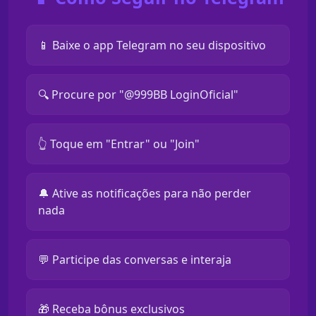
📱 Baixe o app Telegram no seu dispositivo
🔍 Procure por "@999BB LoginOficial"
👆 Toque em "Entrar" ou "Join"
🔔 Ative as notificações para não perder
nada
💬 Participe das conversas e interaja
🎁 Receba bônus exclusivos