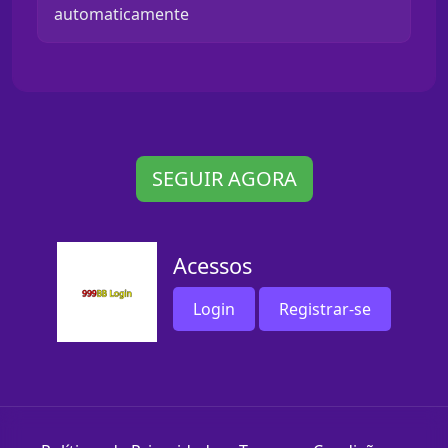
automaticamente
SEGUIR AGORA
Acessos
Login
Registrar-se