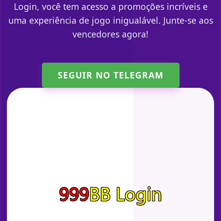
Login, você tem acesso a promoções incríveis e
uma experiência de jogo inigualável. Junte-se aos
vencedores agora!
SEGUIR NO TELEGRAM