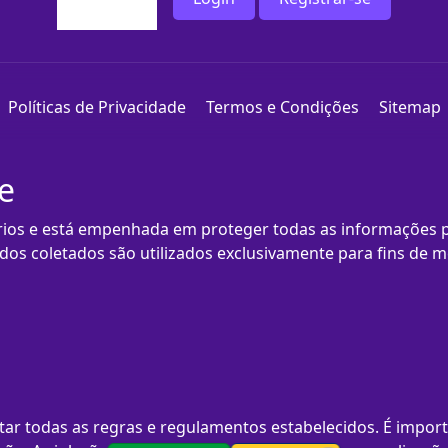
Políticas de Privacidade
Termos e Condições
Sitemap
de
ários e está empenhada em proteger todas as informações 
os coletados são utilizados exclusivamente para fins de m
r todas as regras e regulamentos estabelecidos. É import