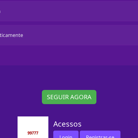
a
aticamente
SEGUIR AGORA
Acessos
Login
Registrar-se