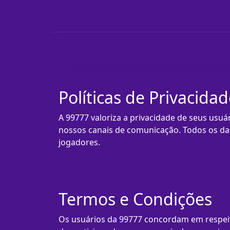
Políticas de Privacida
A 99777 valoriza a privacidade de seus usu
nossos canais de comunicação. Todos os dad
jogadores.
Termos e Condições
Os usuários da 99777 concordam em respeita