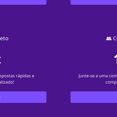
reto
👥 
t
espostas rápidas e
Junte-se a uma com
lizado!
compa
e