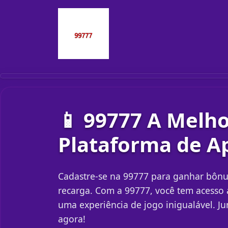
📱 99777 A Melh
Plataforma de A
Cadastre-se na 99777 para ganhar bônu
recarga. Com a 99777, você tem acesso 
uma experiência de jogo inigualável. J
agora!