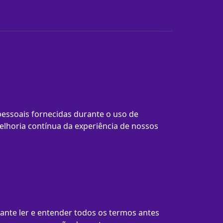
pessoais fornecidas durante o uso de
elhoria contínua da experiência de nossos
ante ler e entender todos os termos antes