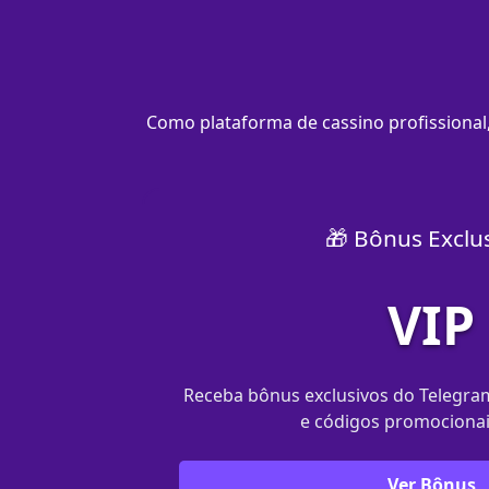
Como plataforma de cassino profissional, a
🎁 Bônus Exclu
VIP
Receba bônus exclusivos do Telegra
e códigos promocionai
Ver Bônus