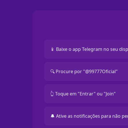
📱 Baixe o app Telegram no seu disp
🔍 Procure por "@99777Oficial"
👆 Toque em "Entrar" ou "Join"
🔔 Ative as notificações para não p