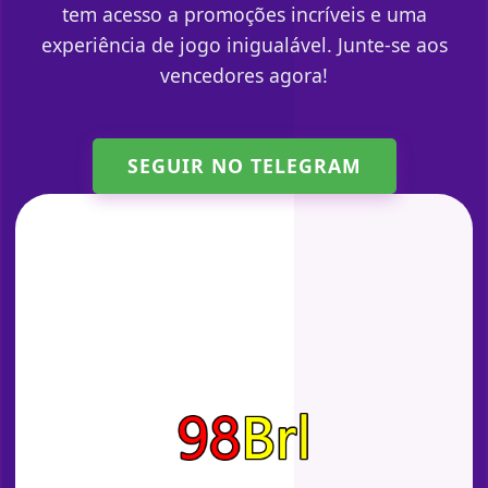
tem acesso a promoções incríveis e uma
experiência de jogo inigualável. Junte-se aos
vencedores agora!
SEGUIR NO TELEGRAM