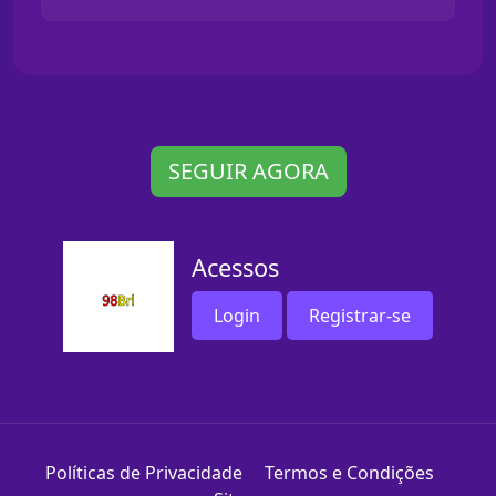
SEGUIR AGORA
Acessos
Login
Registrar-se
Políticas de Privacidade
Termos e Condições