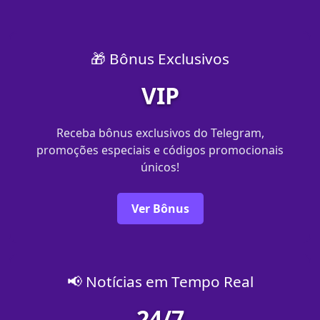
🎁 Bônus Exclusivos
VIP
Receba bônus exclusivos do Telegram,
promoções especiais e códigos promocionais
únicos!
Ver Bônus
📢 Notícias em Tempo Real
24/7