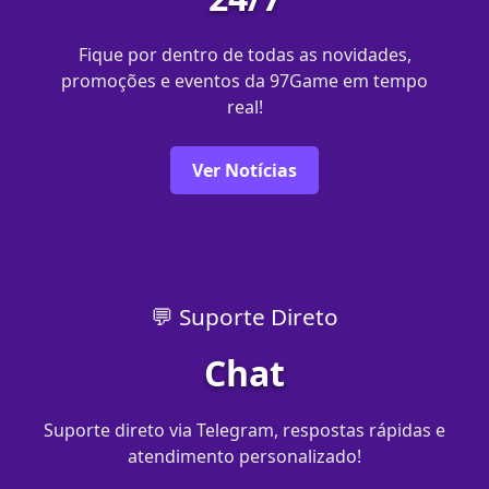
Fique por dentro de todas as novidades,
promoções e eventos da 97Game em tempo
real!
Ver Notícias
💬 Suporte Direto
Chat
Suporte direto via Telegram, respostas rápidas e
atendimento personalizado!