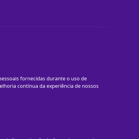
pessoais fornecidas durante o uso de
elhoria contínua da experiência de nossos