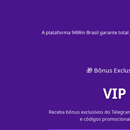
A plataforma 94Win Brasil garante tota
🎁 Bônus Exclu
VIP
Receba bônus exclusivos do Telegra
e códigos promocionai