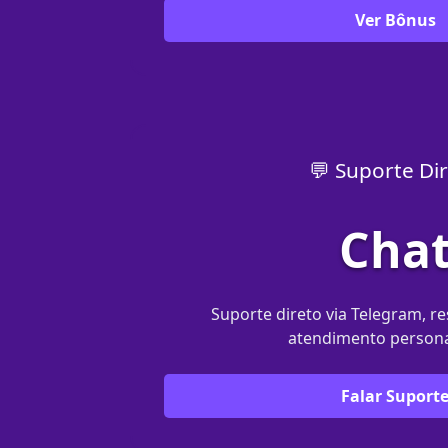
Ver Bônus
💬 Suporte Di
Cha
Suporte direto via Telegram, r
atendimento persona
Falar Suport