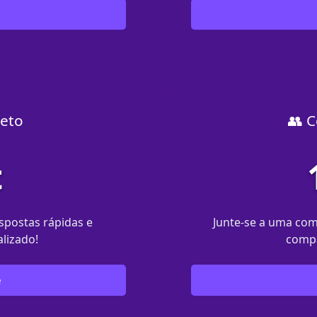
reto
👥 
t
espostas rápidas e
Junte-se a uma com
lizado!
compa
e