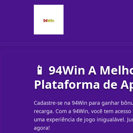
📱 94Win A Melh
Plataforma de A
Cadastre-se na 94Win para ganhar bônu
recarga. Com a 94Win, você tem acesso 
uma experiência de jogo inigualável. J
agora!