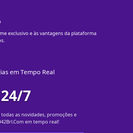
m
me exclusivo e às vantagens da plataforma
os.
cias em Tempo Real
24/7
e todas as novidades, promoções e
942Brl.Com em tempo real!