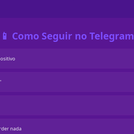
📱 Como Seguir no Telegram
ositivo
"
erder nada