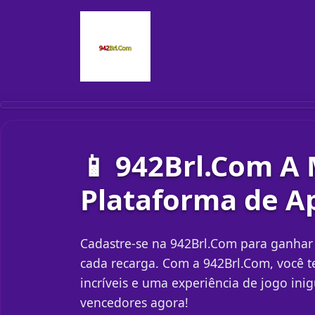
📱 942Brl.Com A
Plataforma de A
Cadastre-se na 942Brl.Com para ganhar
cada recarga. Com a 942Brl.Com, você 
incríveis e uma experiência de jogo inig
vencedores agora!