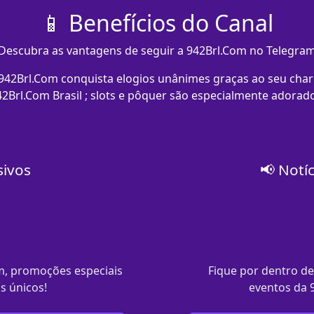
📱 Benefícios do Canal
Descubra as vantagens de seguir a 942Brl.Com no Telegra
42Brl.Com conquista elogios unânimes graças ao seu char
2Brl.Com Brasil ; slots e pôquer são especialmente adorad
sivos
📢 Notí
m, promoções especiais
Fique por dentro d
s únicos!
eventos da 