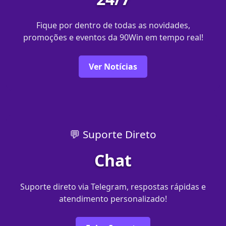
Fique por dentro de todas as novidades,
promoções e eventos da 90Win em tempo real!
Ver Notícias
💬 Suporte Direto
Chat
Suporte direto via Telegram, respostas rápidas e
atendimento personalizado!