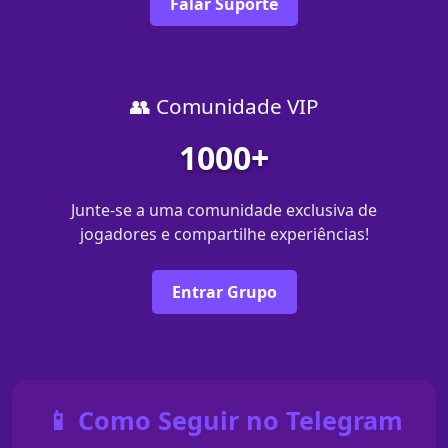
Falar Suporte
👥 Comunidade VIP
1000+
Junte-se a uma comunidade exclusiva de
jogadores e compartilhe experiências!
Entrar Grupo
📱 Como Seguir no Telegram