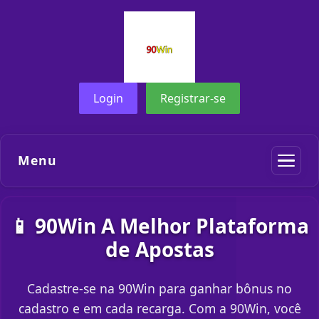
Login
Registrar-se
Menu
📱 90Win A Melhor Plataforma
de Apostas
Cadastre-se na 90Win para ganhar bônus no
cadastro e em cada recarga. Com a 90Win, você