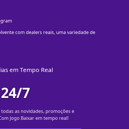
legram
lvente com dealers reais, uma variedade de
cias em Tempo Real
24/7
e todas as novidades, promoções e
Com Jogo Baixar em tempo real!