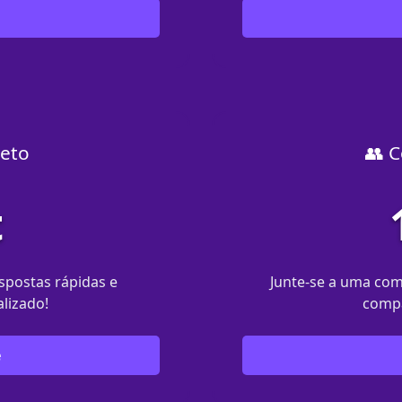
reto
👥 
t
espostas rápidas e
Junte-se a uma com
lizado!
compa
e