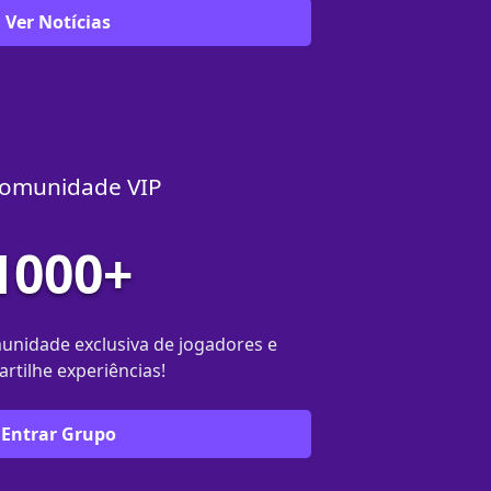
Ver Notícias
Comunidade VIP
1000+
unidade exclusiva de jogadores e
rtilhe experiências!
Entrar Grupo