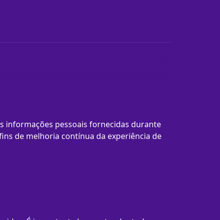
as informações pessoais fornecidas durante
fins de melhoria contínua da experiência de