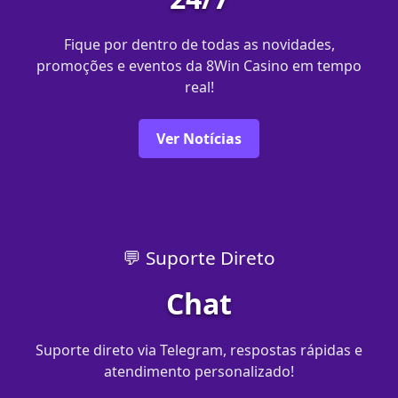
Fique por dentro de todas as novidades,
promoções e eventos da 8Win Casino em tempo
real!
Ver Notícias
💬 Suporte Direto
Chat
Suporte direto via Telegram, respostas rápidas e
atendimento personalizado!