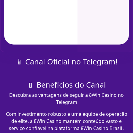
📱 Canal Oficial no Telegram!
📱 Benefícios do Canal
Descubra as vantagens de seguir a 8Win Casino no
Telegram
Com investimento robusto e uma equipe de operação
de elite, a 8Win Casino mantém conteúdo vasto e
serviço confiável na plataforma 8Win Casino Brasil .