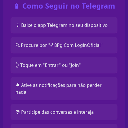
📱 Como Seguir no Telegram
📱 Baixe o app Telegram no seu dispositivo
🔍 Procure por "@8Pg Com LoginOficial"
👆 Toque em "Entrar" ou "Join"
🔔 Ative as notificações para não perder
nada
💬 Participe das conversas e interaja