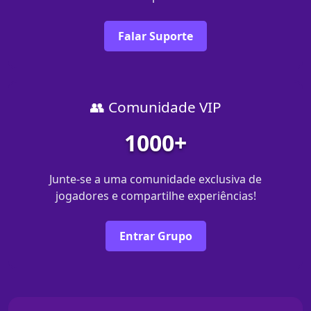
Falar Suporte
👥 Comunidade VIP
1000+
Junte-se a uma comunidade exclusiva de
jogadores e compartilhe experiências!
Entrar Grupo