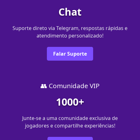
Chat
Suporte direto via Telegram, respostas rápidas e
atendimento personalizado!
Falar Suporte
👥 Comunidade VIP
1000+
Junte-se a uma comunidade exclusiva de
jogadores e compartilhe experiências!