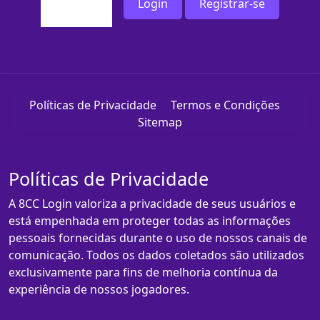
Login
Registrar-se
Políticas de Privacidade
Termos e Condições
Sitemap
Políticas de Privacidade
A 8CC Login valoriza a privacidade de seus usuários e
está empenhada em proteger todas as informações
pessoais fornecidas durante o uso de nossos canais de
comunicação. Todos os dados coletados são utilizados
exclusivamente para fins de melhoria contínua da
experiência de nossos jogadores.