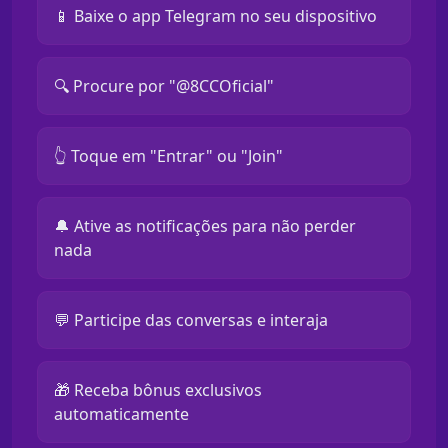
📱 Baixe o app Telegram no seu dispositivo
🔍 Procure por "@8CCOficial"
👆 Toque em "Entrar" ou "Join"
🔔 Ative as notificações para não perder
nada
💬 Participe das conversas e interaja
🎁 Receba bônus exclusivos
automaticamente