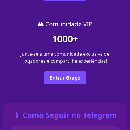
👥 Comunidade VIP
1000+
Junte-se a uma comunidade exclusiva de
jogadores e compartilhe experiências!
Entrar Grupo
📱 Como Seguir no Telegram