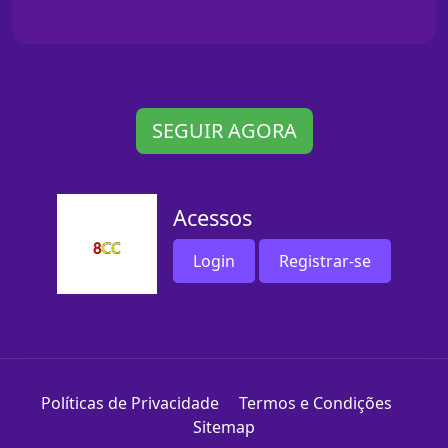
SEGUIR AGORA
Acessos
Login
Registrar-se
Políticas de Privacidade
Termos e Condições
Sitemap