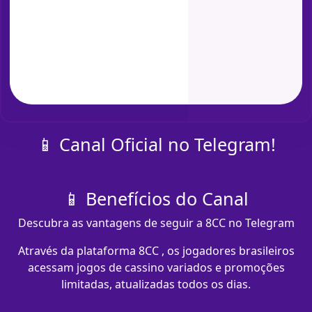
📱 Canal Oficial no Telegram!
📱 Benefícios do Canal
Descubra as vantagens de seguir a 8CC no Telegram
Através da plataforma 8CC , os jogadores brasileiros
acessam jogos de cassino variados e promoções
limitadas, atualizadas todos os dias.