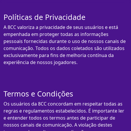
Políticas de Privacidade
A 8CC valoriza a privacidade de seus usuários e está
empenhada em proteger todas as informações
pessoais fornecidas durante o uso de nossos canais de
comunicação. Todos os dados coletados são utilizados
exclusivamente para fins de melhoria contínua da
experiência de nossos jogadores.
Termos e Condições
Os usuários da 8CC concordam em respeitar todas as
regras e regulamentos estabelecidos. É importante ler
e entender todos os termos antes de participar de
nossos canais de comunicação. A violação destes