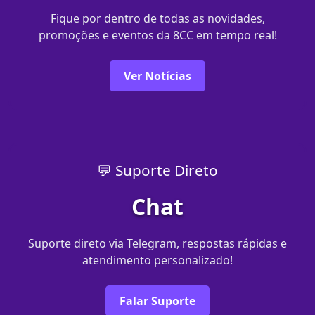
Fique por dentro de todas as novidades,
promoções e eventos da 8CC em tempo real!
Ver Notícias
💬 Suporte Direto
Chat
Suporte direto via Telegram, respostas rápidas e
atendimento personalizado!
Falar Suporte