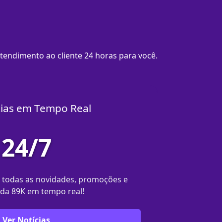
atendimento ao cliente 24 horas para você.
cias em Tempo Real
24/7
e todas as novidades, promoções e
 da 89K em tempo real!
Ver Notícias