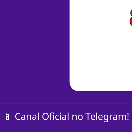
📱 Canal Oficial no Telegram!