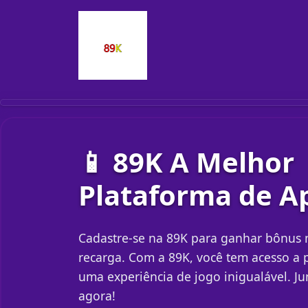
📱 89K A Melhor
Plataforma de A
Cadastre-se na 89K para ganhar bônus 
recarga. Com a 89K, você tem acesso a 
uma experiência de jogo inigualável. J
agora!