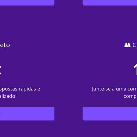
reto
👥 
t
espostas rápidas e
Junte-se a uma com
lizado!
compa
e