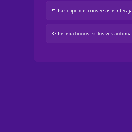
💬 Participe das conversas e interaj
🎁 Receba bônus exclusivos autom