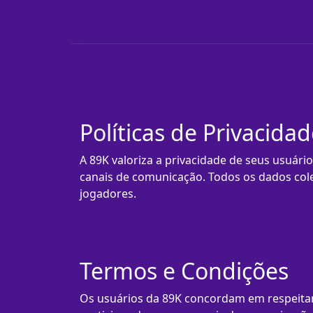
Políticas de Privacida
A 89K valoriza a privacidade de seus usuár
canais de comunicação. Todos os dados cole
jogadores.
Termos e Condições
Os usuários da 89K concordam em respeitar 