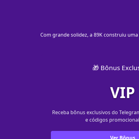
Com grande solidez, a 89K construiu uma r
🎁 Bônus Exclu
VIP
Receba bônus exclusivos do Telegra
e códigos promocionai
Ver Bônus