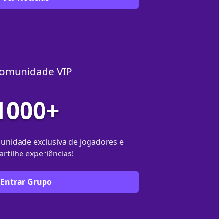
Comunidade VIP
1000+
unidade exclusiva de jogadores e
rtilhe experiências!
Entrar Grupo