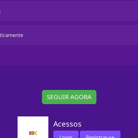
a
aticamente
SEGUIR AGORA
Acessos
Login
Registrar-se