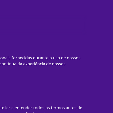
ssoais fornecidas durante o uso de nossos
 contínua da experiência de nossos
te ler e entender todos os termos antes de