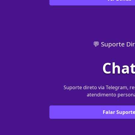
💬 Suporte Di
Cha
Suporte direto via Telegram, r
atendimento persona
Falar Suport