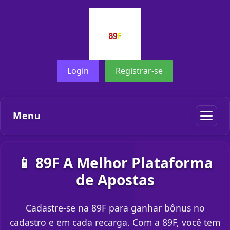
Login
Registrar-se
Menu
📱 89F A Melhor Plataforma
de Apostas
Cadastre-se na 89F para ganhar bônus no
cadastro e em cada recarga. Com a 89F, você tem