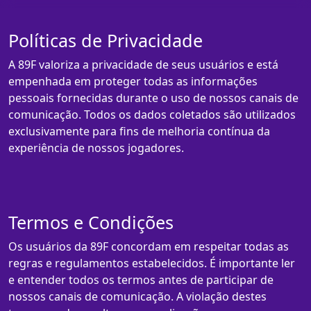
Políticas de Privacidade
A 89F valoriza a privacidade de seus usuários e está
empenhada em proteger todas as informações
pessoais fornecidas durante o uso de nossos canais de
comunicação. Todos os dados coletados são utilizados
exclusivamente para fins de melhoria contínua da
experiência de nossos jogadores.
Termos e Condições
Os usuários da 89F concordam em respeitar todas as
regras e regulamentos estabelecidos. É importante ler
e entender todos os termos antes de participar de
nossos canais de comunicação. A violação destes