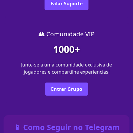
Falar Suporte
👥 Comunidade VIP
1000+
Junte-se a uma comunidade exclusiva de
jogadores e compartilhe experiências!
Entrar Grupo
📱 Como Seguir no Telegram