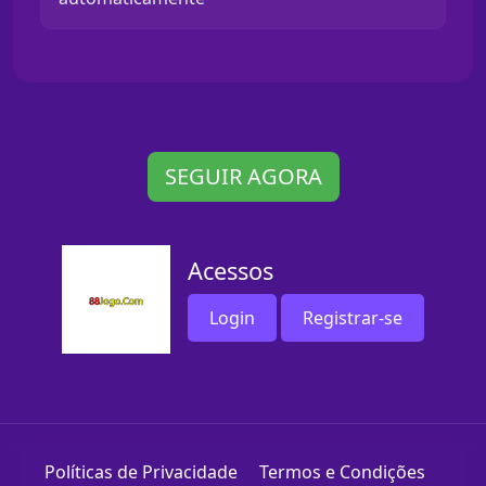
SEGUIR AGORA
Acessos
Login
Registrar-se
Políticas de Privacidade
Termos e Condições