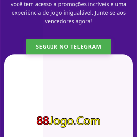
você tem acesso a promoções incríveis e uma
experiência de jogo inigualável. Junte-se aos
vencedores agora!
SEGUIR NO TELEGRAM