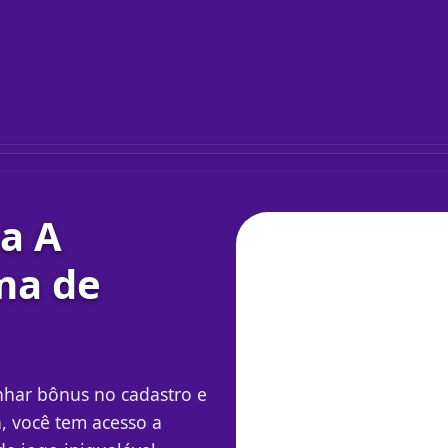
a A
ma de
nhar bônus no cadastro e
, você tem acesso a