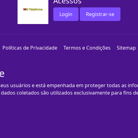
Acessos
Login
Registrar-se
Políticas de Privacidade
Termos e Condições
Sitemap
de
 seus usuários e está empenhada em proteger todas as inf
dados coletados são utilizados exclusivamente para fins d