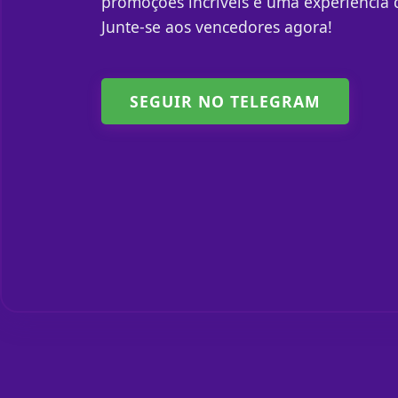
promoções incríveis e uma experiência d
Junte-se aos vencedores agora!
SEGUIR NO TELEGRAM