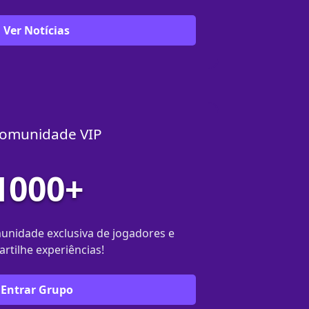
Ver Notícias
Comunidade VIP
1000+
unidade exclusiva de jogadores e
rtilhe experiências!
Entrar Grupo