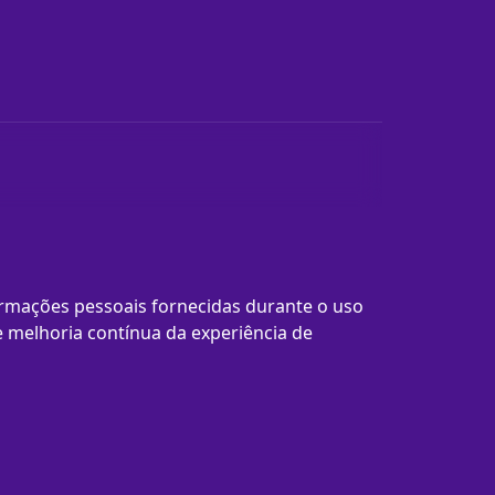
ormações pessoais fornecidas durante o uso
e melhoria contínua da experiência de