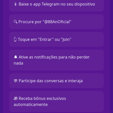
📱 Baixe o app Telegram no seu dispositivo
🔍 Procure por "@88AnOficial"
👆 Toque em "Entrar" ou "Join"
🔔 Ative as notificações para não perder
nada
💬 Participe das conversas e interaja
🎁 Receba bônus exclusivos
automaticamente