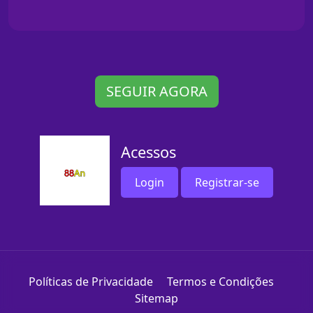
SEGUIR AGORA
Acessos
Login
Registrar-se
Políticas de Privacidade
Termos e Condições
Sitemap