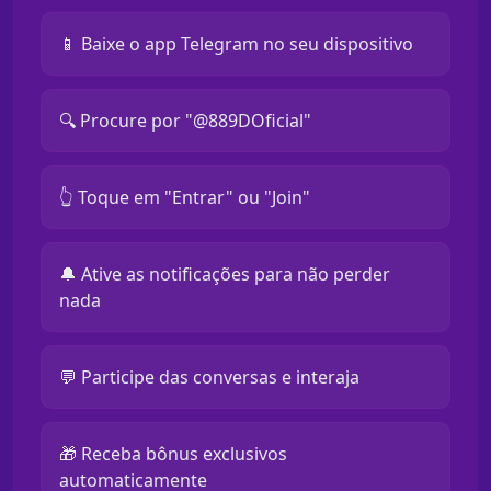
📱 Baixe o app Telegram no seu dispositivo
🔍 Procure por "@889DOficial"
👆 Toque em "Entrar" ou "Join"
🔔 Ative as notificações para não perder
nada
💬 Participe das conversas e interaja
🎁 Receba bônus exclusivos
automaticamente