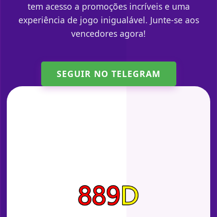
tem acesso a promoções incríveis e uma
experiência de jogo inigualável. Junte-se aos
vencedores agora!
SEGUIR NO TELEGRAM