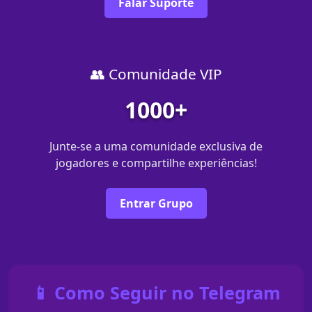
Falar Suporte
👥 Comunidade VIP
1000+
Junte-se a uma comunidade exclusiva de
jogadores e compartilhe experiências!
Entrar Grupo
📱 Como Seguir no Telegram