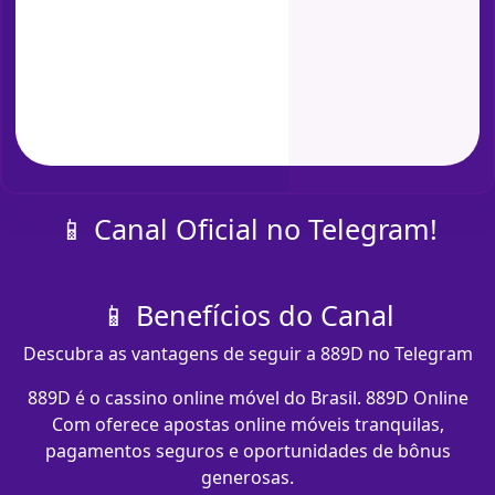
📱 Canal Oficial no Telegram!
📱 Benefícios do Canal
Descubra as vantagens de seguir a 889D no Telegram
889D é o cassino online móvel do Brasil. 889D Online
Com oferece apostas online móveis tranquilas,
pagamentos seguros e oportunidades de bônus
generosas.