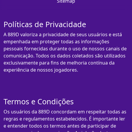
Sitemap
Políticas de Privacidade
A 889D valoriza a privacidade de seus usuários e está
empenhada em proteger todas as informações
pessoais fornecidas durante o uso de nossos canais de
comunicação. Todos os dados coletados são utilizados
exclusivamente para fins de melhoria contínua da
experiência de nossos jogadores.
Termos e Condições
Os usuários da 889D concordam em respeitar todas as
regras e regulamentos estabelecidos. É importante ler
e entender todos os termos antes de participar de