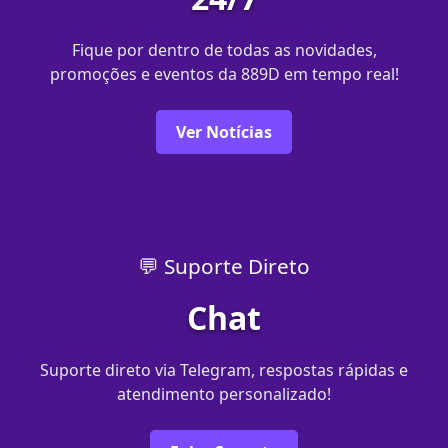
Fique por dentro de todas as novidades,
promoções e eventos da 889D em tempo real!
Ver Notícias
💬 Suporte Direto
Chat
Suporte direto via Telegram, respostas rápidas e
atendimento personalizado!