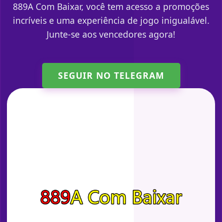
889A Com Baixar, você tem acesso a promoções
incríveis e uma experiência de jogo inigualável.
Junte-se aos vencedores agora!
SEGUIR NO TELEGRAM