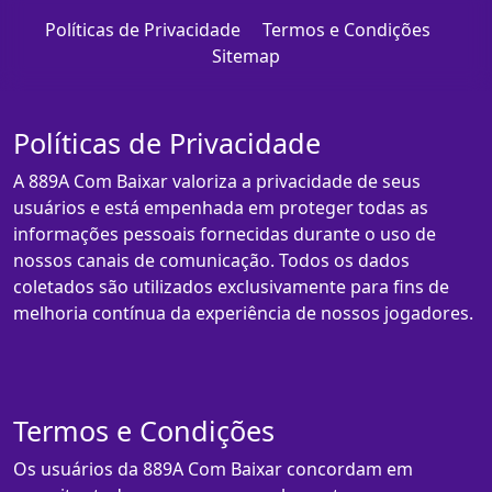
Políticas de Privacidade
Termos e Condições
Sitemap
Políticas de Privacidade
A 889A Com Baixar valoriza a privacidade de seus
usuários e está empenhada em proteger todas as
informações pessoais fornecidas durante o uso de
nossos canais de comunicação. Todos os dados
coletados são utilizados exclusivamente para fins de
melhoria contínua da experiência de nossos jogadores.
Termos e Condições
Os usuários da 889A Com Baixar concordam em