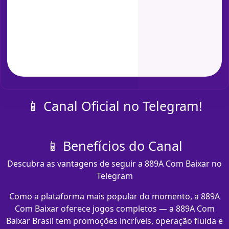
📱 Canal Oficial no Telegram!
📱 Benefícios do Canal
Descubra as vantagens de seguir a 889A Com Baixar no
Telegram
Como a plataforma mais popular do momento, a 889A
Com Baixar oferece jogos completos — a 889A Com
Baixar Brasil tem promoções incríveis, operação fluida e