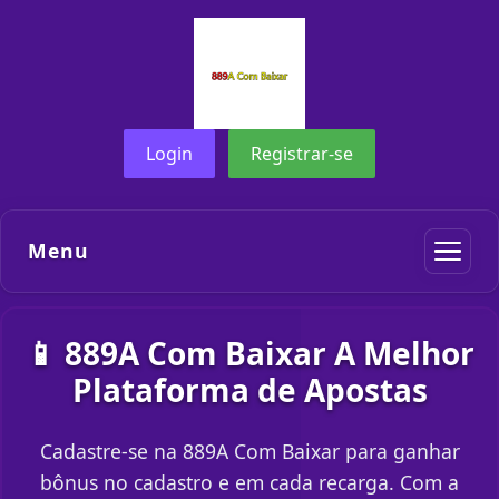
Login
Registrar-se
Menu
📱 889A Com Baixar A Melhor
Plataforma de Apostas
Cadastre-se na 889A Com Baixar para ganhar
bônus no cadastro e em cada recarga. Com a