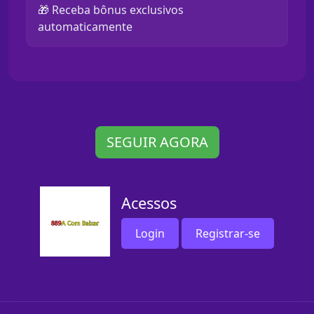
🎁 Receba bônus exclusivos
automaticamente
SEGUIR AGORA
Acessos
Login
Registrar-se