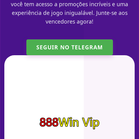
você tem acesso a promoções incríveis e uma
experiência de jogo inigualável. Junte-se aos
vencedores agora!
SEGUIR NO TELEGRAM