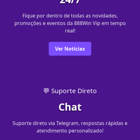
Fique por dentro de todas as novidades,
promoções e eventos da 888Win Vip em tempo
real!
Ver Notícias
💬 Suporte Direto
Chat
Suporte direto via Telegram, respostas rápidas e
atendimento personalizado!