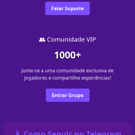
Falar Suporte
👥 Comunidade VIP
1000+
Junte-se a uma comunidade exclusiva de
jogadores e compartilhe experiências!
Entrar Grupo
📱 Como Seguir no Telegram