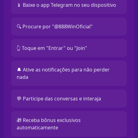
📱 Baixe o app Telegram no seu dispositivo
🔍 Procure por "@888WinOficial"
👆 Toque em "Entrar" ou "Join"
🔔 Ative as notificações para não perder
nada
💬 Participe das conversas e interaja
🎁 Receba bônus exclusivos
automaticamente