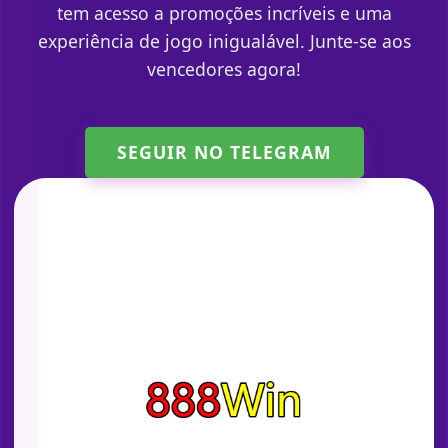
tem acesso a promoções incríveis e uma
experiência de jogo inigualável. Junte-se aos
vencedores agora!
SEGUIR NO TELEGRAM