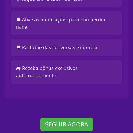
🔔 Ative as notificações para não perder
nada
💬 Participe das conversas e interaja
🎁 Receba bônus exclusivos
automaticamente
SEGUIR AGORA