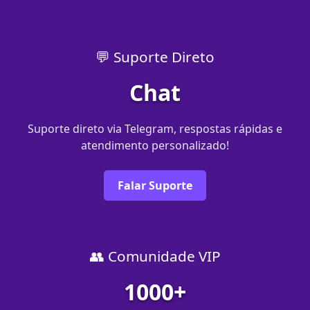
💬 Suporte Direto
Chat
Suporte direto via Telegram, respostas rápidas e
atendimento personalizado!
Falar Suporte
👥 Comunidade VIP
1000+