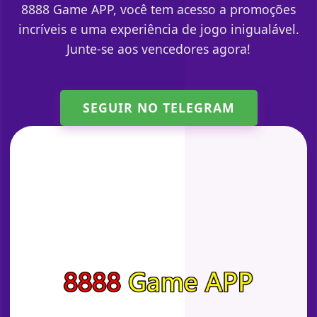
8888 Game APP, você tem acesso a promoções
incríveis e uma experiência de jogo inigualável.
Junte-se aos vencedores agora!
SEGUIR NO TELEGRAM