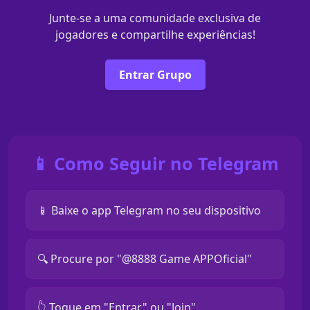
Junte-se a uma comunidade exclusiva de
jogadores e compartilhe experiências!
Entrar Grupo
📱 Como Seguir no Telegram
📱 Baixe o app Telegram no seu dispositivo
🔍 Procure por "@8888 Game APPOficial"
👆 Toque em "Entrar" ou "Join"