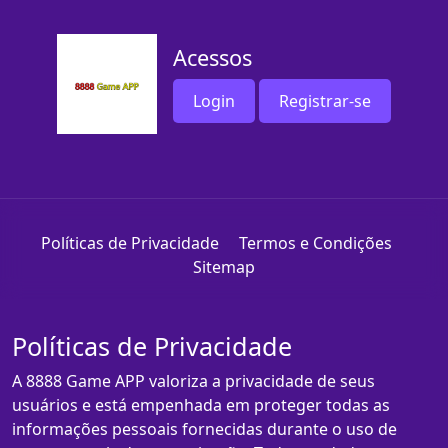
Acessos
Login
Registrar-se
Políticas de Privacidade
Termos e Condições
Sitemap
Políticas de Privacidade
A 8888 Game APP valoriza a privacidade de seus
usuários e está empenhada em proteger todas as
informações pessoais fornecidas durante o uso de