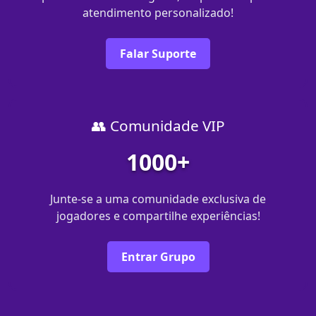
atendimento personalizado!
Falar Suporte
👥 Comunidade VIP
1000+
Junte-se a uma comunidade exclusiva de
jogadores e compartilhe experiências!
Entrar Grupo