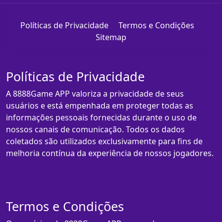
Políticas de Privacidade
Termos e Condições
Sitemap
Políticas de Privacidade
A 8888Game APP valoriza a privacidade de seus
usuários e está empenhada em proteger todas as
informações pessoais fornecidas durante o uso de
nossos canais de comunicação. Todos os dados
coletados são utilizados exclusivamente para fins de
melhoria contínua da experiência de nossos jogadores.
Termos e Condições