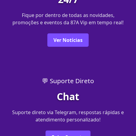
Fique por dentro de todas as novidades,
promoções e eventos da 87A Vip em tempo real!
Ver Notícias
💬 Suporte Direto
Chat
Suporte direto via Telegram, respostas rápidas e
atendimento personalizado!