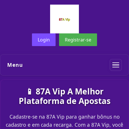
Login
Registrar-se
Menu
📱 87A Vip A Melhor
Plataforma de Apostas
Cadastre-se na 87A Vip para ganhar bônus no
cadastro e em cada recarga. Com a 87A Vip, você