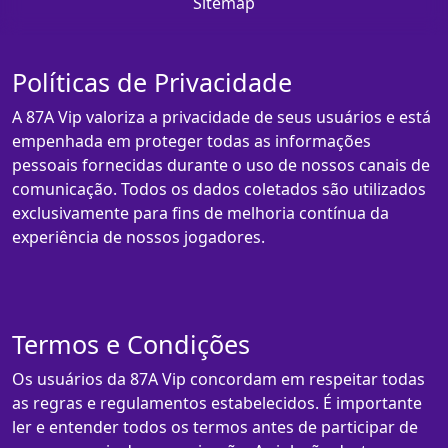
Sitemap
Políticas de Privacidade
A 87A Vip valoriza a privacidade de seus usuários e está
empenhada em proteger todas as informações
pessoais fornecidas durante o uso de nossos canais de
comunicação. Todos os dados coletados são utilizados
exclusivamente para fins de melhoria contínua da
experiência de nossos jogadores.
Termos e Condições
Os usuários da 87A Vip concordam em respeitar todas
as regras e regulamentos estabelecidos. É importante
ler e entender todos os termos antes de participar de