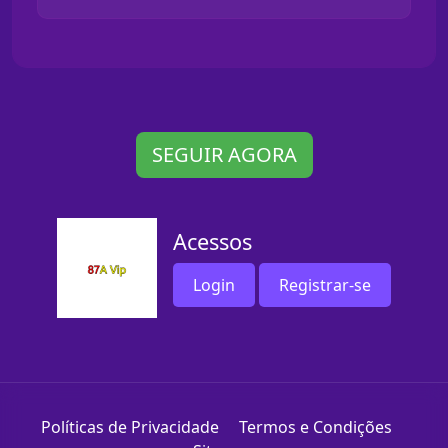
SEGUIR AGORA
Acessos
Login
Registrar-se
Políticas de Privacidade
Termos e Condições