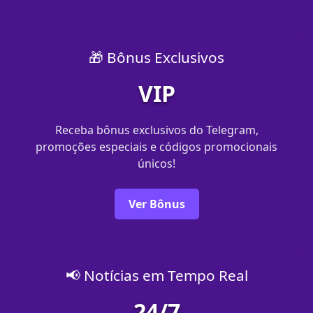
🎁 Bônus Exclusivos
VIP
Receba bônus exclusivos do Telegram,
promoções especiais e códigos promocionais
únicos!
Ver Bônus
📢 Notícias em Tempo Real
24/7