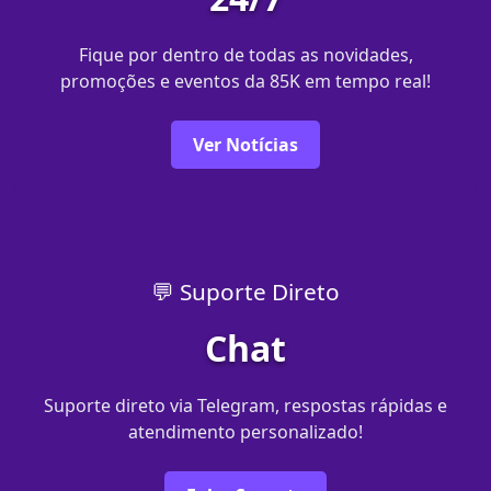
Fique por dentro de todas as novidades,
promoções e eventos da 85K em tempo real!
Ver Notícias
💬 Suporte Direto
Chat
Suporte direto via Telegram, respostas rápidas e
atendimento personalizado!