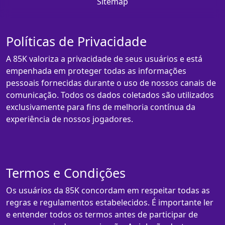
Sitemap
Políticas de Privacidade
A 85K valoriza a privacidade de seus usuários e está
empenhada em proteger todas as informações
pessoais fornecidas durante o uso de nossos canais de
comunicação. Todos os dados coletados são utilizados
exclusivamente para fins de melhoria contínua da
experiência de nossos jogadores.
Termos e Condições
Os usuários da 85K concordam em respeitar todas as
regras e regulamentos estabelecidos. É importante ler
e entender todos os termos antes de participar de