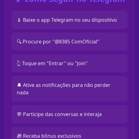
📱 Baixe o app Telegram no seu dispositivo
🔍 Procure por "@8385 ComOficial"
👆 Toque em "Entrar" ou "Join"
🔔 Ative as notificações para não perder
nada
💬 Participe das conversas e interaja
🎁 Receba bônus exclusivos