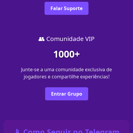
Falar Suporte
👥 Comunidade VIP
1000+
Junte-se a uma comunidade exclusiva de
jogadores e compartilhe experiências!
Entrar Grupo
📱 Como Seguir no Telegram