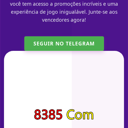
você tem acesso a promoções incríveis e uma
experiência de jogo inigualável. Junte-se aos
vencedores agora!
SEGUIR NO TELEGRAM