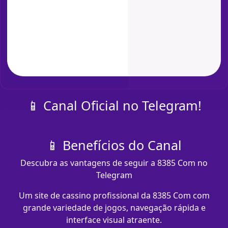
📱 Canal Oficial no Telegram!
📱 Benefícios do Canal
Descubra as vantagens de seguir a 8385 Com no
Telegram
Um site de cassino profissional da 8385 Com com
grande variedade de jogos, navegação rápida e
interface visual atraente.