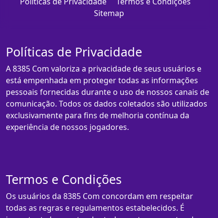
Políticas de Privacidade
Termos e Condições
Sitemap
Políticas de Privacidade
A 8385 Com valoriza a privacidade de seus usuários e
está empenhada em proteger todas as informações
pessoais fornecidas durante o uso de nossos canais de
comunicação. Todos os dados coletados são utilizados
exclusivamente para fins de melhoria contínua da
experiência de nossos jogadores.
Termos e Condições
Os usuários da 8385 Com concordam em respeitar
todas as regras e regulamentos estabelecidos. É