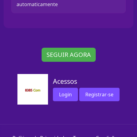
automaticamente
SEGUIR AGORA
Acessos
Login
Registrar-se