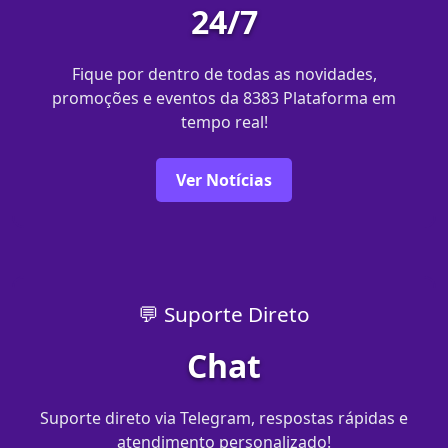
24/7
Fique por dentro de todas as novidades,
promoções e eventos da 8383 Plataforma em
tempo real!
Ver Notícias
💬 Suporte Direto
Chat
Suporte direto via Telegram, respostas rápidas e
atendimento personalizado!