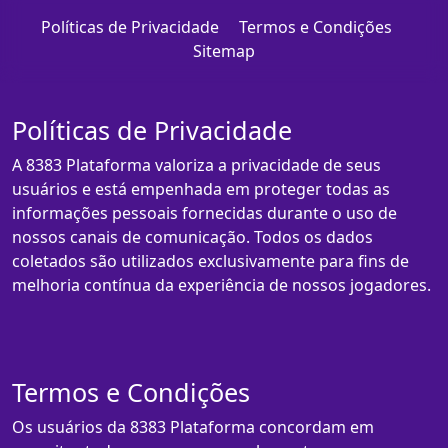
Políticas de Privacidade
Termos e Condições
Sitemap
Políticas de Privacidade
A 8383 Plataforma valoriza a privacidade de seus
usuários e está empenhada em proteger todas as
informações pessoais fornecidas durante o uso de
nossos canais de comunicação. Todos os dados
coletados são utilizados exclusivamente para fins de
melhoria contínua da experiência de nossos jogadores.
Termos e Condições
Os usuários da 8383 Plataforma concordam em