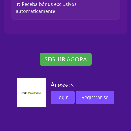
🎁 Receba bônus exclusivos
automaticamente
SEGUIR AGORA
Acessos
Login
Registrar-se