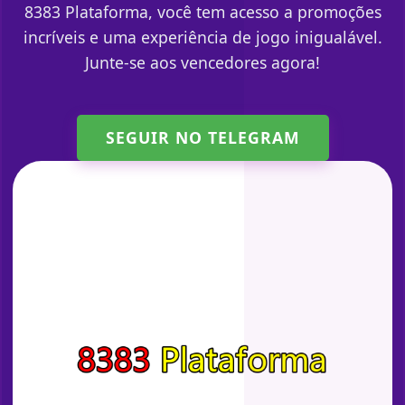
8383 Plataforma, você tem acesso a promoções
incríveis e uma experiência de jogo inigualável.
Junte-se aos vencedores agora!
SEGUIR NO TELEGRAM