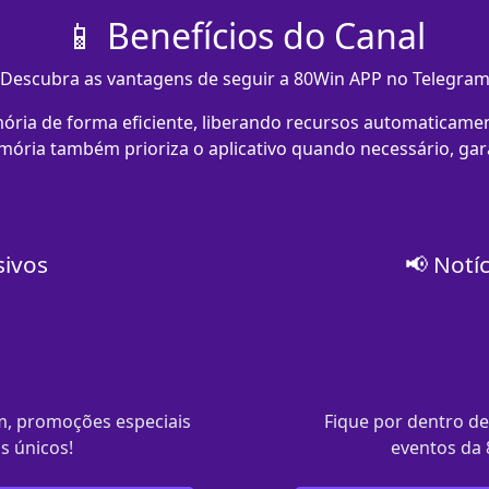
📱 Benefícios do Canal
Descubra as vantagens de seguir a 80Win APP no Telegra
mória de forma eficiente, liberando recursos automaticame
ória também prioriza o aplicativo quando necessário, gar
sivos
📢 Notí
m, promoções especiais
Fique por dentro d
s únicos!
eventos da 