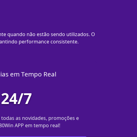
m
nte quando não estão sendo utilizados. O
antindo performance consistente.
cias em Tempo Real
24/7
e todas as novidades, promoções e
80Win APP em tempo real!