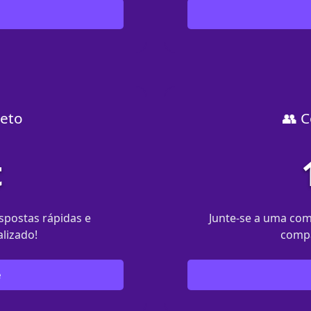
reto
👥 
t
espostas rápidas e
Junte-se a uma com
lizado!
compa
e