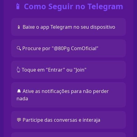
📱 Como Seguir no Telegram
📱 Baixe o app Telegram no seu dispositivo
🔍 Procure por "@80Pg ComOficial"
👆 Toque em "Entrar" ou "Join"
🔔 Ative as notificações para não perder
nada
💬 Participe das conversas e interaja