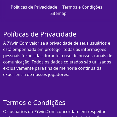
Políticas de Privacidade
Termos e Condições
Sitemap
Políticas de Privacidade
A 7Ywin.Com valoriza a privacidade de seus usuários e
está empenhada em proteger todas as informações
pessoais fornecidas durante o uso de nossos canais de
comunicação. Todos os dados coletados são utilizados
exclusivamente para fins de melhoria contínua da
experiência de nossos jogadores.
Termos e Condições
Os usuários da 7Ywin.Com concordam em respeitar