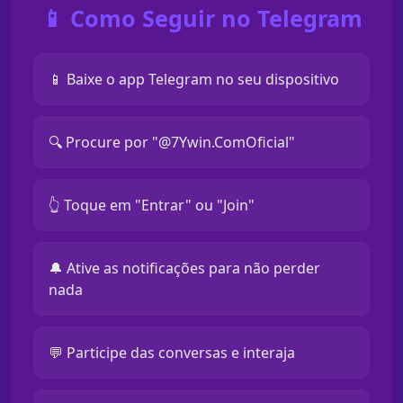
📱 Como Seguir no Telegram
📱 Baixe o app Telegram no seu dispositivo
🔍 Procure por "@7Ywin.ComOficial"
👆 Toque em "Entrar" ou "Join"
🔔 Ative as notificações para não perder
nada
💬 Participe das conversas e interaja