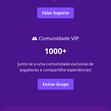
Falar Suporte
👥 Comunidade VIP
1000+
Junte-se a uma comunidade exclusiva de
jogadores e compartilhe experiências!
Entrar Grupo