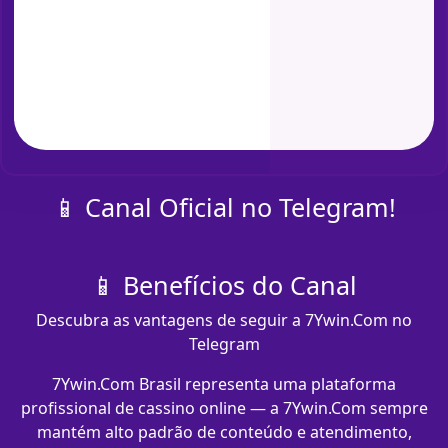
📱 Canal Oficial no Telegram!
📱 Benefícios do Canal
Descubra as vantagens de seguir a 7Ywin.Com no
Telegram
7Ywin.Com Brasil representa uma plataforma
profissional de cassino online — a 7Ywin.Com sempre
mantém alto padrão de conteúdo e atendimento,