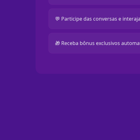
💬 Participe das conversas e interaj
🎁 Receba bônus exclusivos autom