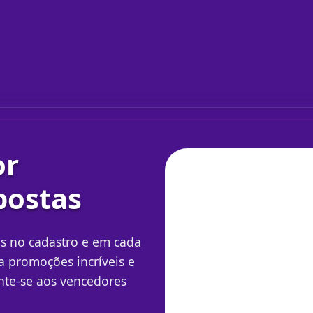
or
postas
s no cadastro e em cada
a promoções incríveis e
unte-se aos vencedores