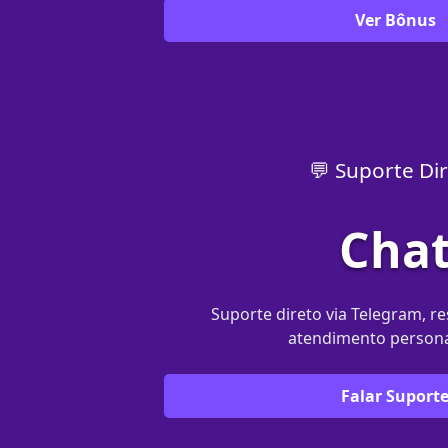
Ver Bônus
💬 Suporte Di
Cha
Suporte direto via Telegram, r
atendimento persona
Falar Suport