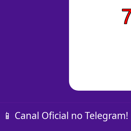
📱 Canal Oficial no Telegram!