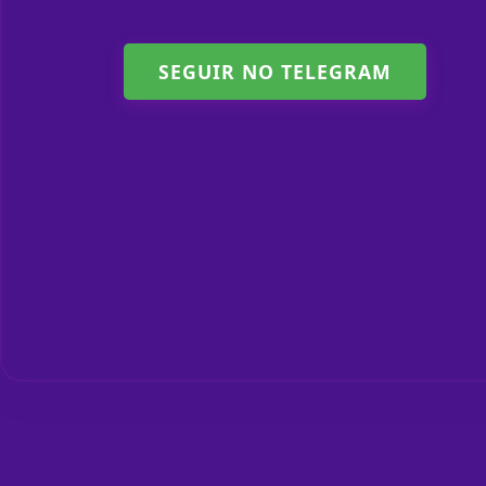
SEGUIR NO TELEGRAM