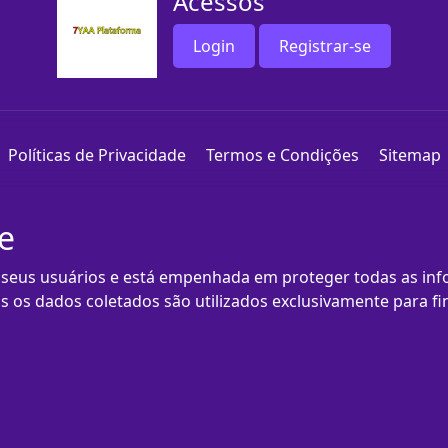
Acessos
Login
Registrar-se
Políticas de Privacidade
Termos e Condições
Sitemap
de
e seus usuários e está empenhada em proteger todas as in
 os dados coletados são utilizados exclusivamente para fi