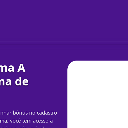
rma A
ma de
anhar bônus no cadastro
rma, você tem acesso a