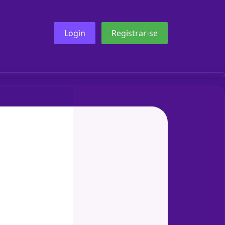
Login
Registrar-se