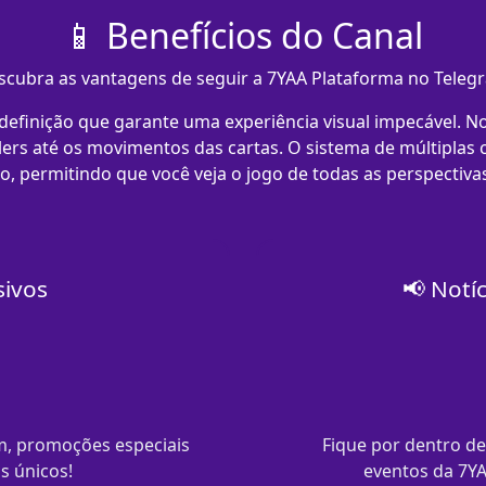
📱 Benefícios do Canal
scubra as vantagens de seguir a 7YAA Plataforma no Teleg
a definição que garante uma experiência visual impecável. 
lers até os movimentos das cartas. O sistema de múltiplas 
ão, permitindo que você veja o jogo de todas as perspectivas
sivos
📢 Notí
m, promoções especiais
Fique por dentro d
s únicos!
eventos da 7Y