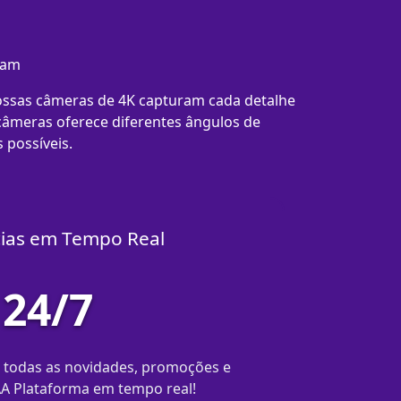
ram
Nossas câmeras de 4K capturam cada detalhe
câmeras oferece diferentes ângulos de
 possíveis.
cias em Tempo Real
24/7
e todas as novidades, promoções e
AA Plataforma em tempo real!