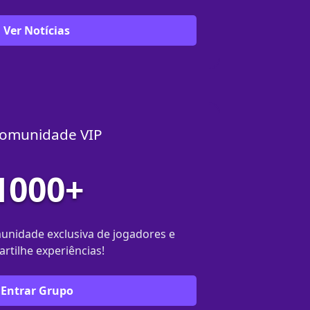
Ver Notícias
Comunidade VIP
1000+
unidade exclusiva de jogadores e
rtilhe experiências!
Entrar Grupo