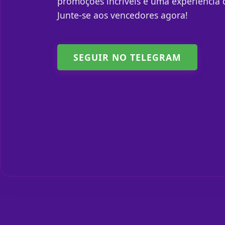
promoções incríveis e uma experiência d
Junte-se aos vencedores agora!
SEGUIR NO TELEGRAM