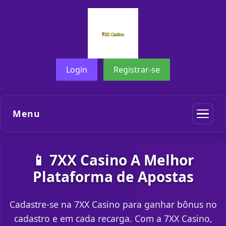
Login
Registrar-se
Menu
📱 7XX Casino A Melhor
Plataforma de Apostas
Cadastre-se na 7XX Casino para ganhar bônus no
cadastro e em cada recarga. Com a 7XX Casino,