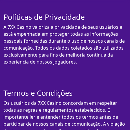
Políticas de Privacidade
A 7XX Casino valoriza a privacidade de seus usuários e
está empenhada em proteger todas as informações
pessoais fornecidas durante o uso de nossos canais de
comunicação. Todos os dados coletados são utilizados
exclusivamente para fins de melhoria contínua da
experiência de nossos jogadores.
Termos e Condições
Os usuários da 7XX Casino concordam em respeitar
todas as regras e regulamentos estabelecidos. É
importante ler e entender todos os termos antes de
participar de nossos canais de comunicação. A violação