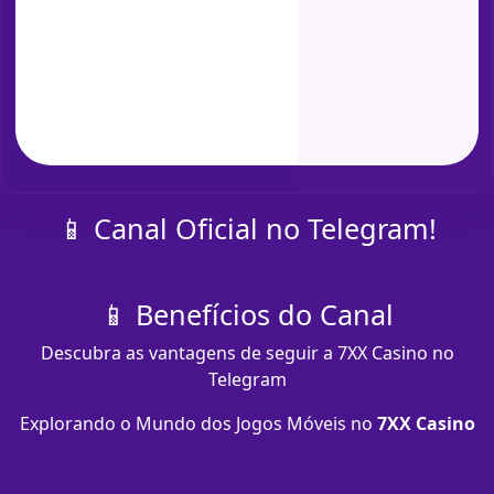
📱 Canal Oficial no Telegram!
📱 Benefícios do Canal
Descubra as vantagens de seguir a 7XX Casino no
Telegram
Explorando o Mundo dos Jogos Móveis no
7XX Casino