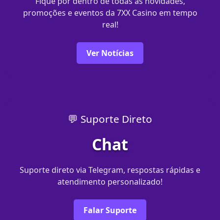
Fique por dentro de todas as novidades,
promoções e eventos da 7XX Casino em tempo
real!
Ver Notícias
💬 Suporte Direto
Chat
Suporte direto via Telegram, respostas rápidas e
atendimento personalizado!
Falar Suporte