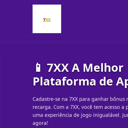
📱 7XX A Melhor
Plataforma de A
Cadastre-se na 7XX para ganhar bônus 
recarga. Com a 7XX, você tem acesso a 
uma experiência de jogo inigualável. J
agora!