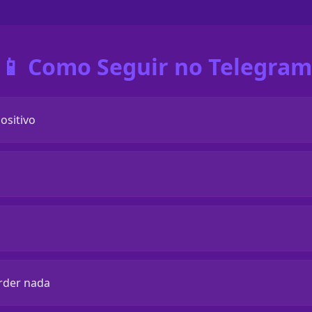
📱 Como Seguir no Telegram
ositivo
erder nada