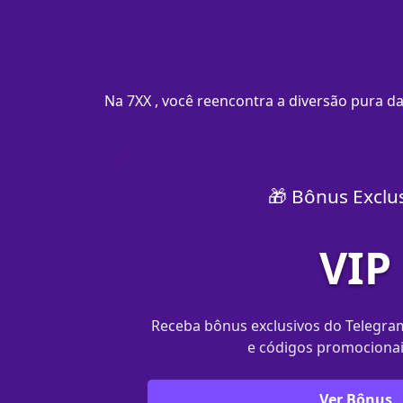
Na 7XX , você reencontra a diversão pura da
🎁 Bônus Exclu
VIP
Receba bônus exclusivos do Telegra
e códigos promocionai
Ver Bônus