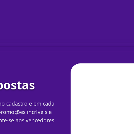
postas
no cadastro e em cada
promoções incríveis e
unte-se aos vencedores