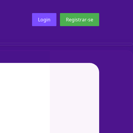
Login
Registrar-se