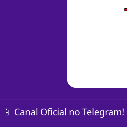
📱 Canal Oficial no Telegram!