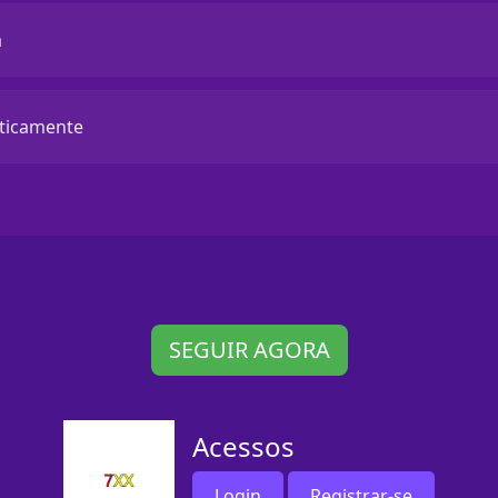
a
aticamente
SEGUIR AGORA
Acessos
Login
Registrar-se