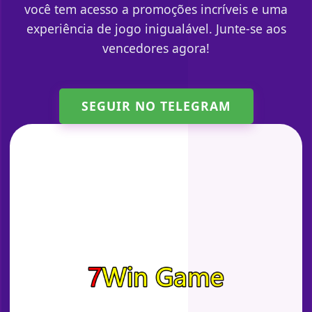
você tem acesso a promoções incríveis e uma
experiência de jogo inigualável. Junte-se aos
vencedores agora!
SEGUIR NO TELEGRAM