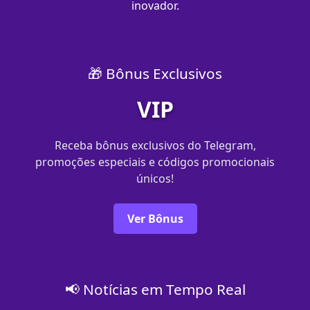
inovador.
🎁 Bônus Exclusivos
VIP
Receba bônus exclusivos do Telegram,
promoções especiais e códigos promocionais
únicos!
Ver Bônus
📢 Notícias em Tempo Real