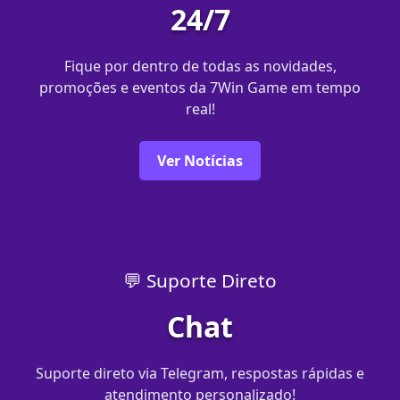
24/7
Fique por dentro de todas as novidades,
promoções e eventos da 7Win Game em tempo
real!
Ver Notícias
💬 Suporte Direto
Chat
Suporte direto via Telegram, respostas rápidas e
atendimento personalizado!