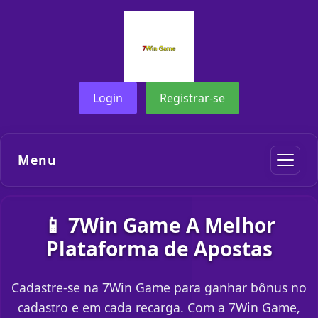
Login
Registrar-se
Menu
📱 7Win Game A Melhor
Plataforma de Apostas
Cadastre-se na 7Win Game para ganhar bônus no
cadastro e em cada recarga. Com a 7Win Game,