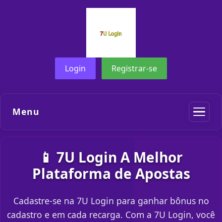
Login
Registrar-se
Menu
📱 7U Login A Melhor
Plataforma de Apostas
Cadastre-se na 7U Login para ganhar bônus no
cadastro e em cada recarga. Com a 7U Login, você