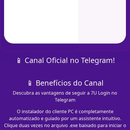
📱 Canal Oficial no Telegram!
📱 Benefícios do Canal
Descubra as vantagens de seguir a 7U Login no
Telegram
O instalador do cliente PC é completamente
automatizado e guiado por um assistente intuitivo.
Clique duas vezes no arquivo .exe baixado para iniciar o