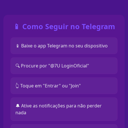
📱 Como Seguir no Telegram
📱 Baixe o app Telegram no seu dispositivo
🔍 Procure por "@7U LoginOficial"
👆 Toque em "Entrar" ou "Join"
🔔 Ative as notificações para não perder
nada