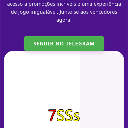
acesso a promoções incríveis e uma experiência
de jogo inigualável. Junte-se aos vencedores
agora!
SEGUIR NO TELEGRAM