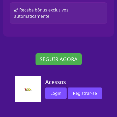
🎁 Receba bônus exclusivos
automaticamente
SEGUIR AGORA
Acessos
Login
Registrar-se