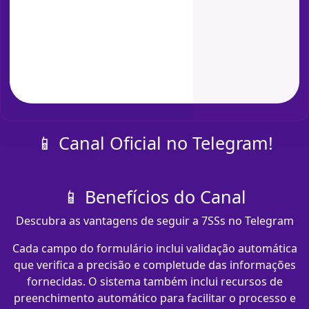
📱 Canal Oficial no Telegram!
📱 Benefícios do Canal
Descubra as vantagens de seguir a 7SSs no Telegram
Cada campo do formulário inclui validação automática
que verifica a precisão e completude das informações
fornecidas. O sistema também inclui recursos de
preenchimento automático para facilitar o processo e