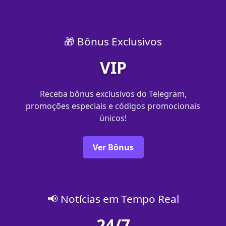
🎁 Bônus Exclusivos
VIP
Receba bônus exclusivos do Telegram,
promoções especiais e códigos promocionais
únicos!
Ver Bônus
📢 Notícias em Tempo Real
24/7