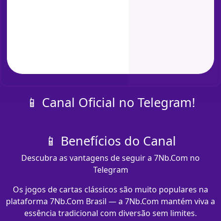
📱 Canal Oficial no Telegram!
📱 Benefícios do Canal
Descubra as vantagens de seguir a 7Nb.Com no
Telegram
Os jogos de cartas clássicos são muito populares na
plataforma 7Nb.Com Brasil — a 7Nb.Com mantém viva a
essência tradicional com diversão sem limites.