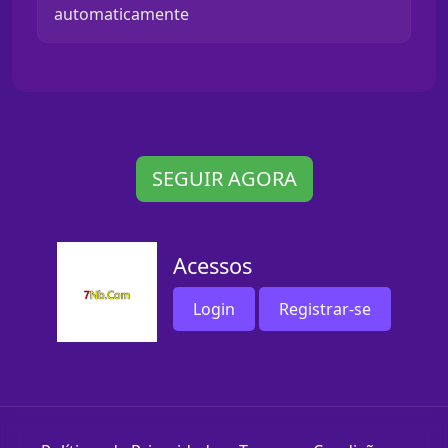
automaticamente
SEGUIR AGORA
Acessos
Login
Registrar-se