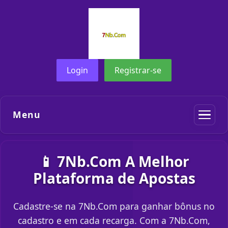
Login
Registrar-se
Menu
📱 7Nb.Com A Melhor
Plataforma de Apostas
Cadastre-se na 7Nb.Com para ganhar bônus no
cadastro e em cada recarga. Com a 7Nb.Com,