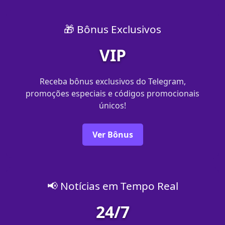
🎁 Bônus Exclusivos
VIP
Receba bônus exclusivos do Telegram,
promoções especiais e códigos promocionais
únicos!
Ver Bônus
📢 Notícias em Tempo Real
24/7