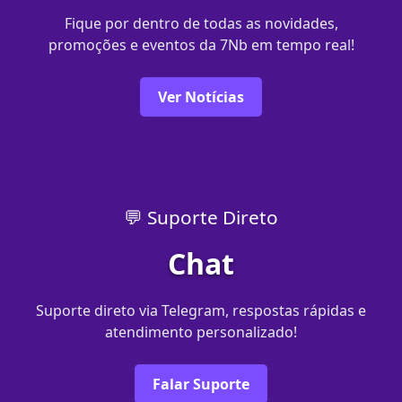
Fique por dentro de todas as novidades,
promoções e eventos da 7Nb em tempo real!
Ver Notícias
💬 Suporte Direto
Chat
Suporte direto via Telegram, respostas rápidas e
atendimento personalizado!
Falar Suporte