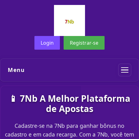
Login
Registrar-se
Menu
📱 7Nb A Melhor Plataforma
de Apostas
Cadastre-se na 7Nb para ganhar bônus no
cadastro e em cada recarga. Com a 7Nb, você tem