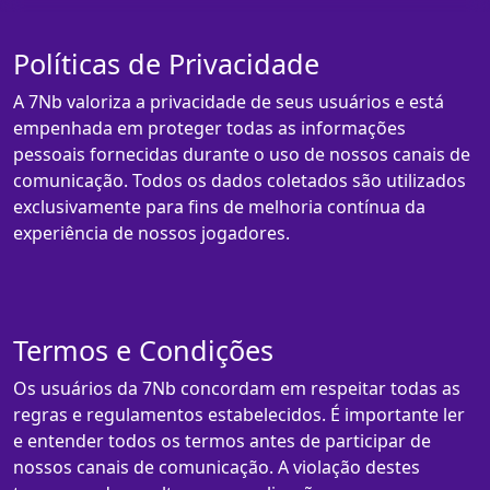
Políticas de Privacidade
A 7Nb valoriza a privacidade de seus usuários e está
empenhada em proteger todas as informações
pessoais fornecidas durante o uso de nossos canais de
comunicação. Todos os dados coletados são utilizados
exclusivamente para fins de melhoria contínua da
experiência de nossos jogadores.
Termos e Condições
Os usuários da 7Nb concordam em respeitar todas as
regras e regulamentos estabelecidos. É importante ler
e entender todos os termos antes de participar de
nossos canais de comunicação. A violação destes