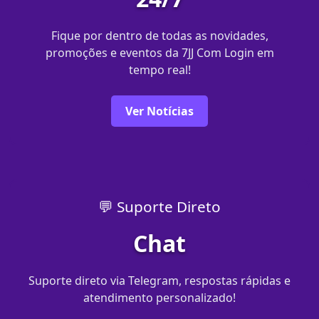
Fique por dentro de todas as novidades,
promoções e eventos da 7JJ Com Login em
tempo real!
Ver Notícias
💬 Suporte Direto
Chat
Suporte direto via Telegram, respostas rápidas e
atendimento personalizado!