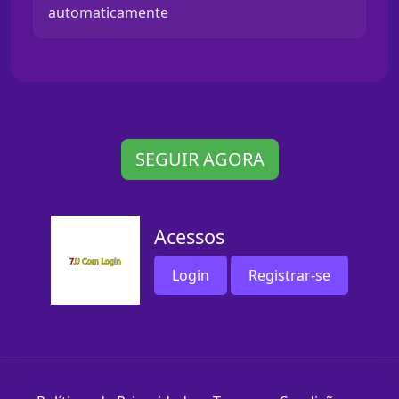
automaticamente
SEGUIR AGORA
Acessos
Login
Registrar-se