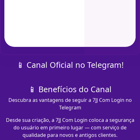
📱 Canal Oficial no Telegram!
📱 Benefícios do Canal
Descubra as vantagens de seguir a 7JJ Com Login no
Telegram
Desde sua criação, a 7JJ Com Login coloca a segurança
do usuário em primeiro lugar — com serviço de
qualidade para novos e antigos clientes.