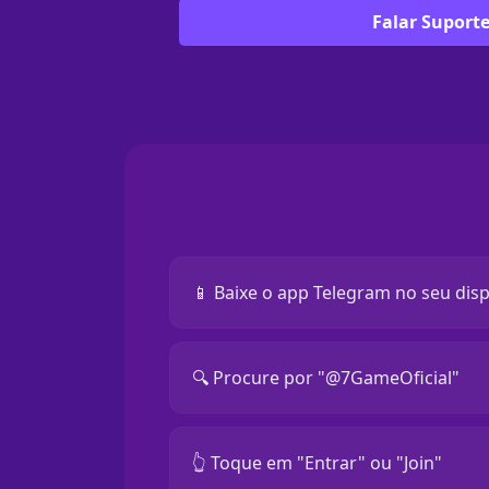
Falar Suport
📱 Baixe o app Telegram no seu disp
🔍 Procure por "@7GameOficial"
👆 Toque em "Entrar" ou "Join"