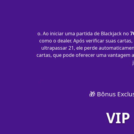
o. Ao iniciar uma partida de Blackjack no
7
como o dealer. Após verificar suas cartas
ultrapassar 21, ele perde automaticamen
cartas, que pode oferecer uma vantagem a
🎁 Bônus Exclu
VIP