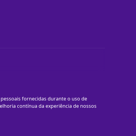
pessoais fornecidas durante o uso de
elhoria contínua da experiência de nossos