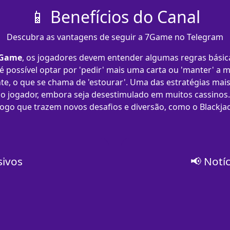
📱 Benefícios do Canal
Descubra as vantagens de seguir a 7Game no Telegram
Game
, os jogadores devem entender algumas regras básica
, é possível optar por 'pedir' mais uma carta ou 'manter' a 
te, o que se chama de 'estourar'. Uma das estratégias mai
o jogador, embora seja desestimulado em muitos cassinos.
jogo que trazem novos desafios e diversão, como o Blackjac
sivos
📢 Notí