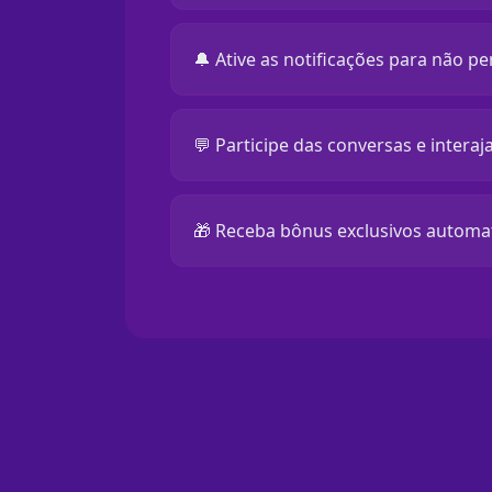
🔔 Ative as notificações para não p
💬 Participe das conversas e interaj
🎁 Receba bônus exclusivos autom