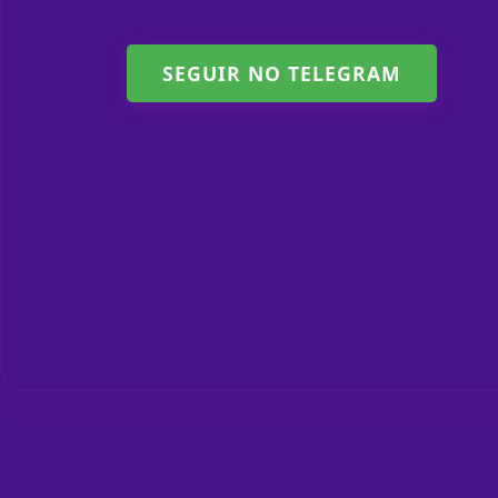
SEGUIR NO TELEGRAM