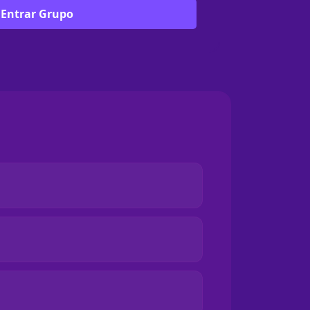
Entrar Grupo