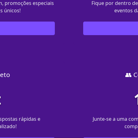
m, promoções especiais
Fique por dentro d
s únicos!
eventos d
reto
👥 
t
espostas rápidas e
Junte-se a uma com
lizado!
compa