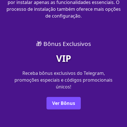
por instalar apenas as funcionalidades essenciais. O
processo de instalação também oferece mais opções
de configuração.
🎁 Bônus Exclusivos
VIP
Receba bônus exclusivos do Telegram,
promoções especiais e códigos promocionais
únicos!
Ver Bônus