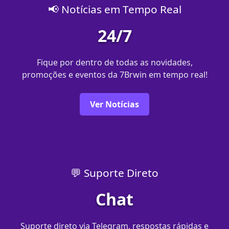
📢 Notícias em Tempo Real
24/7
Fique por dentro de todas as novidades,
promoções e eventos da 7Brwin em tempo real!
Ver Notícias
💬 Suporte Direto
Chat
Suporte direto via Telegram, respostas rápidas e