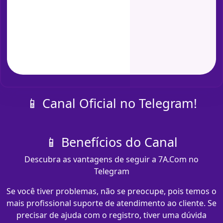
📱 Canal Oficial no Telegram!
📱 Benefícios do Canal
Descubra as vantagens de seguir a 7A.Com no
Telegram
Se você tiver problemas, não se preocupe, pois temos o
mais profissional suporte de atendimento ao cliente. Se
precisar de ajuda com o registro, tiver uma dúvida