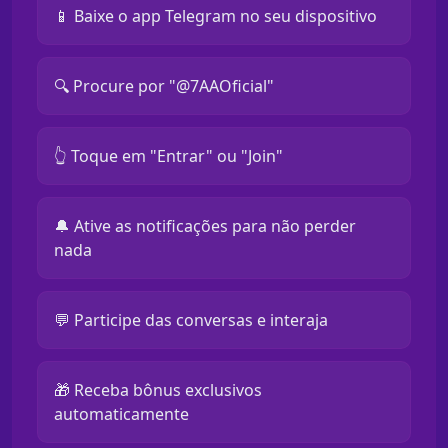
📱 Baixe o app Telegram no seu dispositivo
🔍 Procure por "@7AAOficial"
👆 Toque em "Entrar" ou "Join"
🔔 Ative as notificações para não perder
nada
💬 Participe das conversas e interaja
🎁 Receba bônus exclusivos
automaticamente