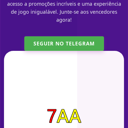
acesso a promoções incríveis e uma experiência
de jogo inigualável. Junte-se aos vencedores
agora!
SEGUIR NO TELEGRAM