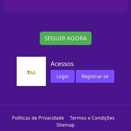
SEGUIR AGORA
Acessos
Login
Registrar-se
Políticas de Privacidade
Termos e Condições
Sitemap