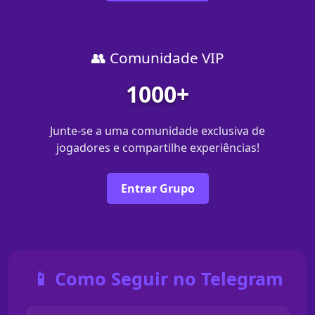
👥 Comunidade VIP
1000+
Junte-se a uma comunidade exclusiva de
jogadores e compartilhe experiências!
Entrar Grupo
📱 Como Seguir no Telegram