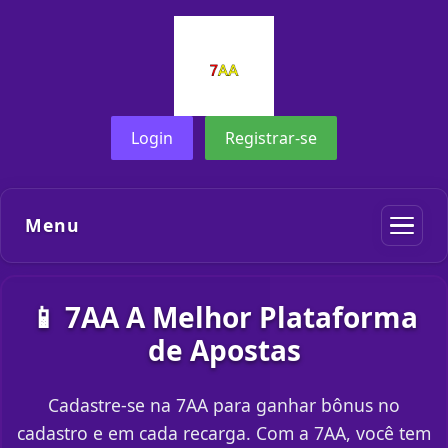
Login
Registrar-se
Menu
📱 7AA A Melhor Plataforma
de Apostas
Cadastre-se na 7AA para ganhar bônus no
cadastro e em cada recarga. Com a 7AA, você tem