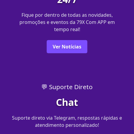
Fique por dentro de todas as novidades,
promoções e eventos da 79X Com APP em
tempo real!
Ver Notícias
💬 Suporte Direto
Chat
Suporte direto via Telegram, respostas rápidas e
atendimento personalizado!