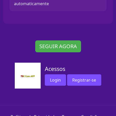
automaticamente
SEGUIR AGORA
Acessos
Login
Registrar-se