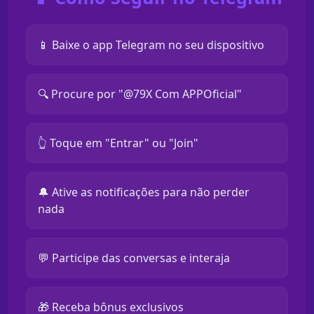
📱 Baixe o app Telegram no seu dispositivo
🔍 Procure por "@79X Com APPOficial"
👆 Toque em "Entrar" ou "Join"
🔔 Ative as notificações para não perder
nada
💬 Participe das conversas e interaja
🎁 Receba bônus exclusivos