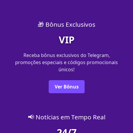
🎁 Bônus Exclusivos
VIP
Receba bônus exclusivos do Telegram,
promoções especiais e códigos promocionais
únicos!
Ver Bônus
📢 Notícias em Tempo Real
24/7