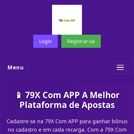
Login
Registrar-se
Menu
📱 79X Com APP A Melhor
Plataforma de Apostas
Cadastre-se na 79X Com APP para ganhar bônus
no cadastro e em cada recarga. Com a 79X Com